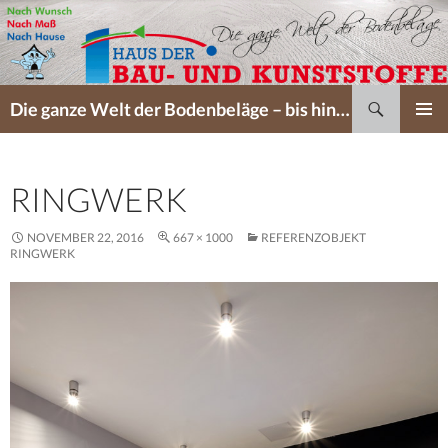
Suchen
Die ganze Welt der Bodenbeläge – bis hin zum perfekten Service…
SPRINGE
PRIMÄR
ZUM
MENÜ
INHALT
RINGWERK
NOVEMBER 22, 2016
667 × 1000
REFERENZOBJEKT
RINGWERK