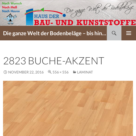
Suchen
Die ganze Welt der Bodenbeläge – bis hin zum perfekten Service…
SPRINGE
PRIMÄR
ZUM
MENÜ
INHALT
2823 BUCHE-AKZENT
NOVEMBER 22, 2016
556 × 556
LAMINAT